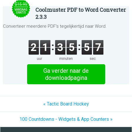
$15.95
Coolmuster PDF to Word Converter
VANDAAG
GRATIS
2.3.3
Converteer meerdere PDF's tegelijkertijd naar Word.
2
1
3
5
5
7
uur
minuten
sec
Ga verder naar de
downloadpagina
« Tactic Board Hockey
100 Countdowns - Widgets & App Counters »