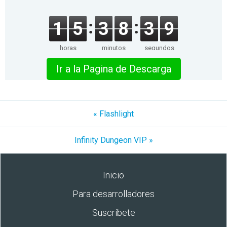
1
5
3
8
3
9
horas
minutos
segundos
Ir a la Pagina de Descarga
« Flashlight
Infinity Dungeon VIP »
Inicio
Para desarrolladores
Suscríbete