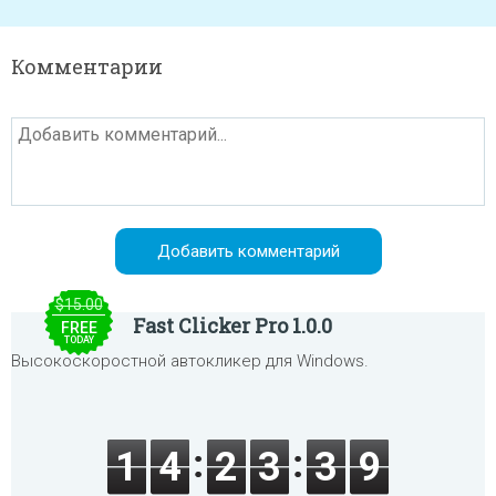
Комментарии
$15.00
Fast Clicker Pro 1.0.0
FREE
TODAY
Высокоскоростной автокликер для Windows.
1
4
2
3
3
9