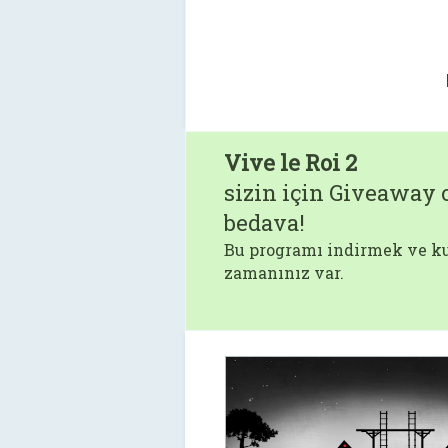
Vive le Roi 2
sizin için Giveaway o
bedava!
Bu programı indirmek ve ku
zamanınız var.