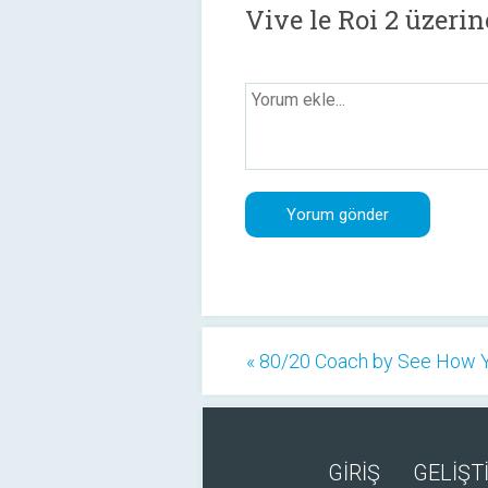
Vive le Roi 2 üzeri
« 80/20 Coach by See How Y
GİRİŞ
GELİŞTİ