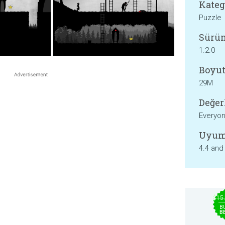
Kateg
Puzzle
Sürü
1.2.0
Boyut
29M
Değer
Everyo
Uyum
4.4 and
$15
B
B