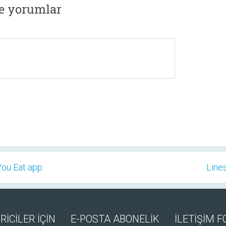
ne yorumlar
ou Eat app
Lines
RİCİLER İÇİN
E-POSTA ABONELİK
İLETİŞİM 