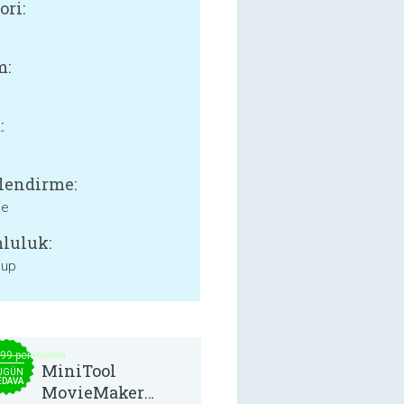
ori:
m:
:
lendirme:
ne
luluk:
 up
.99 per month
MiniTool
UGÜN
EDAVA
MovieMaker