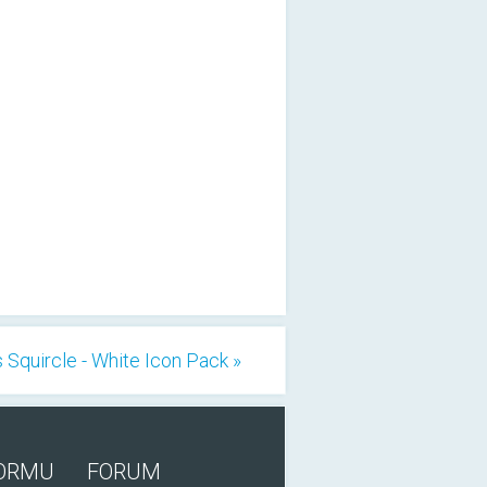
 Squircle - White Icon Pack »
FORMU
FORUM