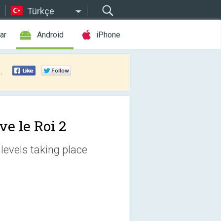
Türkçe
ar
Android
iPhone
.
ve le Roi 2
 levels taking place