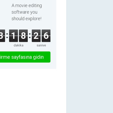
8.8.0
A movie editing
software you
should explore!
8
1
8
2
6
dakika
saniye
irme sayfasına gidin