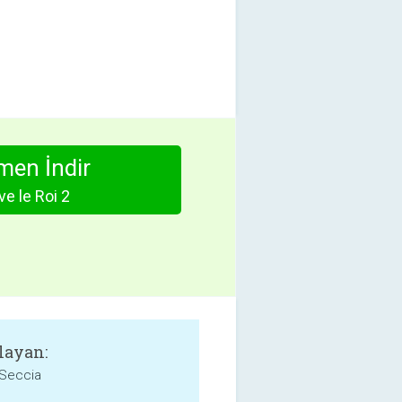
en İndir
ve le Roi 2
layan:
 Seccia