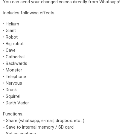
You can send your changed voices directly from Whatsapp!
Includes following effects:
• Helium
• Giant
• Robot
• Big robot
• Cave
• Cathedral
• Backwards
• Monster
• Telephone
• Nervous
• Drunk
• Squirrel
• Darth Vader
Functions:
- Share (whatsapp, e-mail, dropbox, etc...)
- Save to internal memory / SD card
- Set as ringtone