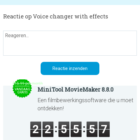
Reactie op Voice changer with effects
$15.99 per month
MiniTool MovieMaker 8.8.0
VANDAAG
GRATIS
Een filmbewerkingssoftware die u moet
ontdekken!
2
2
5
5
5
7