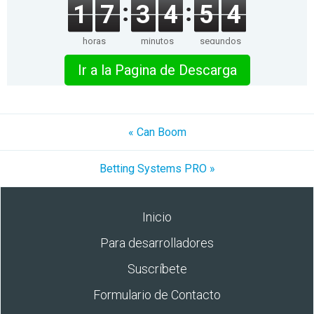
1
7
3
4
5
4
horas
minutos
segundos
Ir a la Pagina de Descarga
« Can Boom
Betting Systems PRO »
Inicio
Para desarrolladores
Suscríbete
Formulario de Contacto