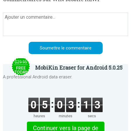
$29.95
MobiKin Eraser for Android 5.0.25
FREE
TODAY
A professional Android data eraser.
0
5
0
3
1
3
heures
minutes
secs
Continuer vers la page de