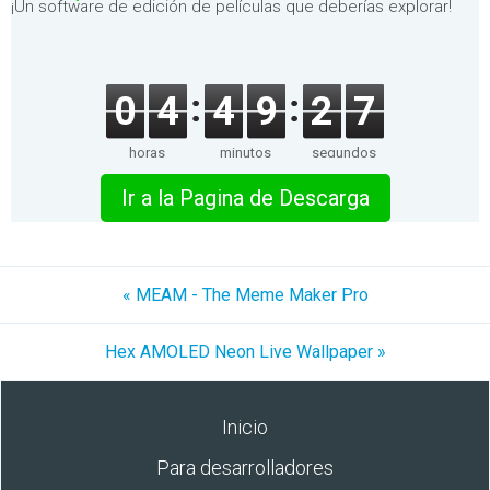
¡Un software de edición de películas que deberías explorar!
0
4
4
9
2
7
horas
minutos
segundos
Ir a la Pagina de Descarga
« MEAM - The Meme Maker Pro
Hex AMOLED Neon Live Wallpaper »
Inicio
Para desarrolladores