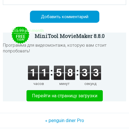
$15.99 per month
MiniTool MovieMaker 8.8.0
FREE
TODAY
Программа для видеомонтажа, которую вам стоит
попробовать!
1
1
5
8
3
3
часов
минут
секунд
Перейти на страницу загрузки
« penguin diner Pro