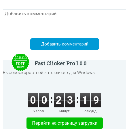
$15.00
Fast Clicker Pro 1.0.0
FREE
TODAY
Высокоскоростной автокликер для Windows.
0
0
2
3
1
9
часов
минут
секунд
Перейти на страницу загрузки