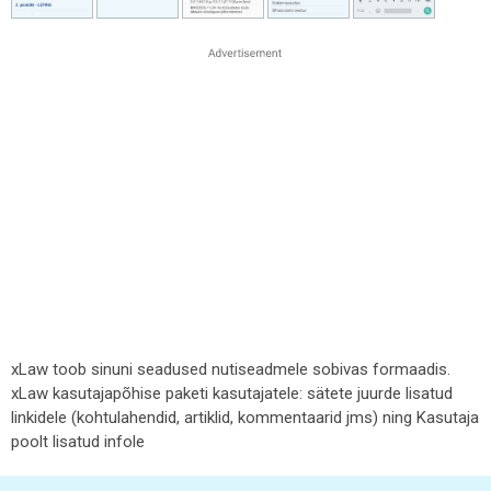
xLaw toob sinuni seadused nutiseadmele sobivas formaadis.
xLaw kasutajapõhise paketi kasutajatele: sätete juurde lisatud
linkidele (kohtulahendid, artiklid, kommentaarid jms) ning Kasutaja
poolt lisatud infole