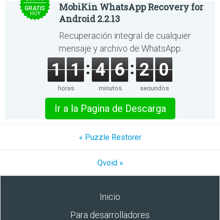
MobiKin WhatsApp Recovery for
GRATIS
HOY
Android 2.2.13
Recuperación integral de cualquier
mensaje y archivo de WhatsApp.
1
1
4
6
2
0
horas
minutos
segundos
Ir a la Pagina de Descarga
« Puzzle Restorer
Qvoid »
Inicio
Para desarrolladores