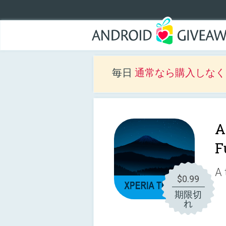
毎日
通常なら購入しなくて
A
F
A 
$0.99
期限切
れ