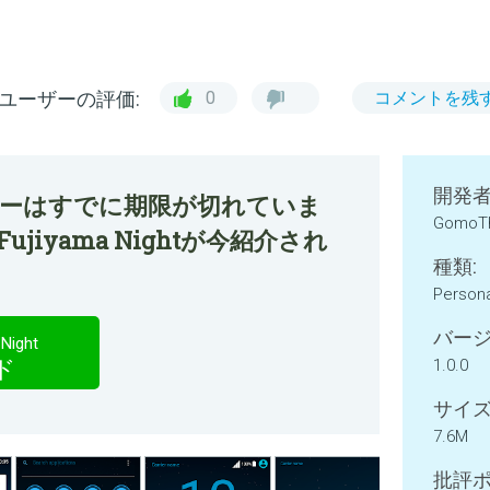
ユーザーの評価:
0
コメントを残
開発者
ファーはすでに期限が切れていま
GomoT
- Fujiyama Nightが今紹介され
種類:
Persona
バージ
 Night
ド
1.0.0
サイズ
7.6M
批評ポ