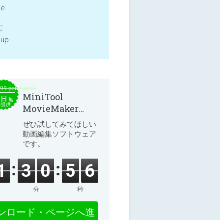
ne
:
 up
.99 per month
MiniTool
本日
無
料提供
MovieMaker
8.8.0
ぜひ試してみてほしい
動画編集ソフトウェア
です。
1
3
0
5
6
分
秒
ンロード・ページへ進