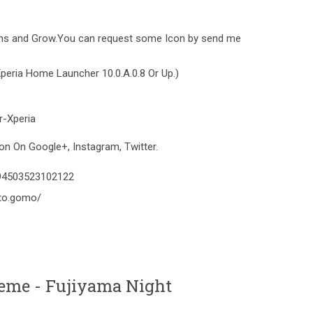
ons and Grow.You can request some Icon by send me
peria Home Launcher 10.0.A.0.8 Or Up.)
r-Xperia
n On Google+, Instagram, Twitter.
394503523102122
to.gomo/
e - Fujiyama Night