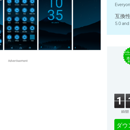
Everyo
互換性
5.0 and
$15
1
時間
ダウ