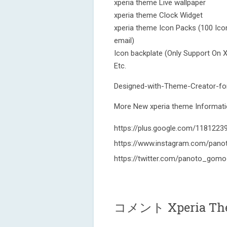
xperia theme Live wallpaper
xperia theme Clock Widget
xperia theme Icon Packs (100 Ic
email)
Icon backplate (Only Support On X
Etc.
Designed-with-Theme-Creator-fo
More New xperia theme Informatio
https://plus.google.com/118122
https://www.instagram.com/pano
https://twitter.com/panoto_gomo
コメント Xperia Them