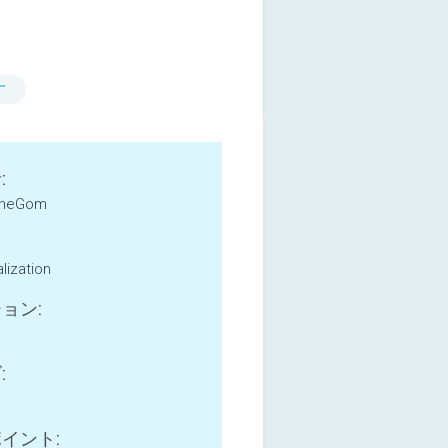
す
:
heGom
lization
ョン:
:
イント: