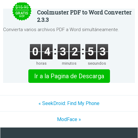
$15.95
Coolmuster PDF to Word Converter
GRATIS
HOY
2.3.3
Convierta varios archivos PDF a Word simultáneamente.
0
4
3
2
5
3
horas
minutos
segundos
Ir a la Pagina de Descarga
« SeekDroid: Find My Phone
ModFace »