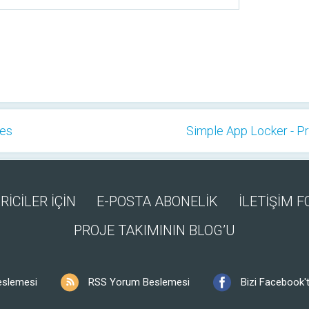
ges
Simple App Locker - Pr
RİCİLER İÇİN
E-POSTA ABONELİK
İLETİŞİM 
PROJE TAKIMININ BLOG’U
eslemesi
RSS Yorum Beslemesi
Bizi Facebook't