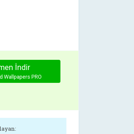
en İndir
d Wallpapers PRO
layan: