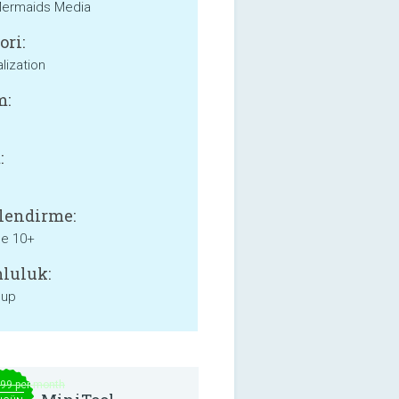
ermaids Media
ori:
lization
m:
:
lendirme:
ne 10+
luluk:
 up
.99 per month