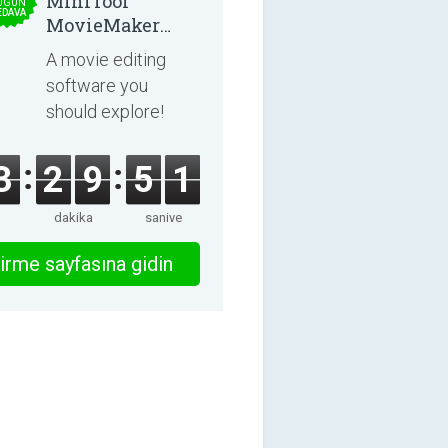
MiniTool
UGÜN
EDAVA
MovieMaker
8.8.0
A movie editing
software you
should explore!
3
2
9
5
1
dakika
saniye
irme sayfasına gidin