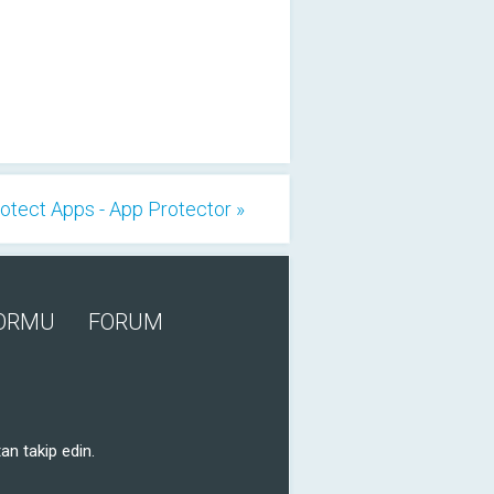
otect Apps - App Protector »
FORMU
FORUM
an takip edin.