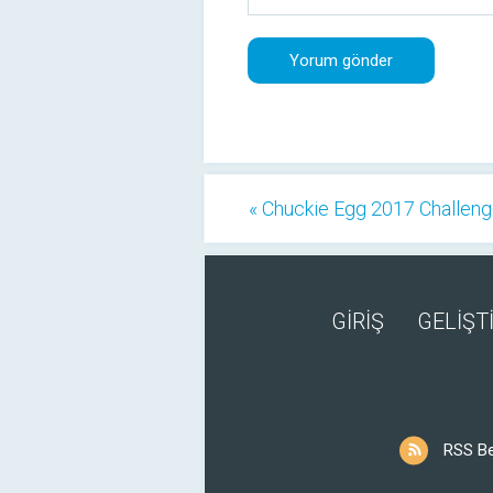
« Chuckie Egg 2017 Challen
GİRİŞ
GELİŞTİ
RSS B