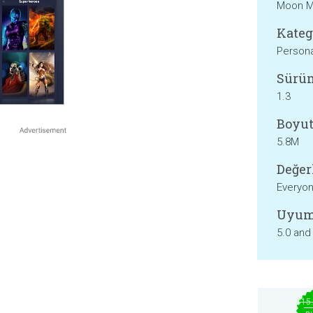
Moon M
Kateg
Persona
Sürü
1.3
Boyut
5.8M
Değer
Everyo
Uyum
5.0 and
$15