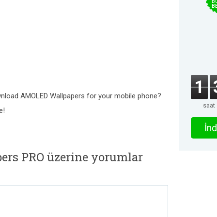
B
B
1
ownload AMOLED Wallpapers for your mobile phone?
saat
e!
İnd
ers PRO üzerine yorumlar