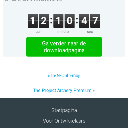
1
2
1
0
4
7
uur
minuten
sec
Ga verder naar de
downloadpagina
« In-N-Out Emoji
The Project Archery Premium »
Startpagina
Voor Ontwikkelaars