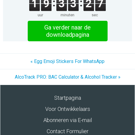
1
9
3
3
2
7
uur
minuten
sec
Ga verder naar de
downloadpagina
« Egg Emoji Stickers For WhatsApp
AlcoTrack PRO: BAC Calculator & Alcohol Tracker »
Startpagina
Voor Ontwikkelaars
Abonneren via E-mail
Contact Formulier