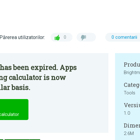
Părerea utilizatorilor:
0
0 comentarii
Produ
 has been expired. Apps
Brightm
ng calculator is now
Categ
lar basis.
Tools
Versi
1.0
calculator
Dimen
2.6M