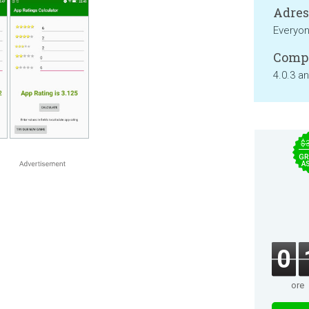
Adresa
Everyo
Compa
4.0.3 a
$
GR
A
0
ore