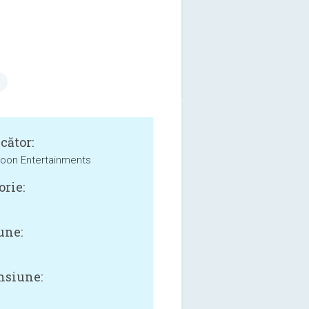
cător:
oon Entertainments
orie:
une:
siune: