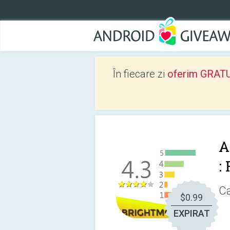
În fiecare zi
oferim GRATUIT
A
:
Ca
$0.99
EXPIRAT