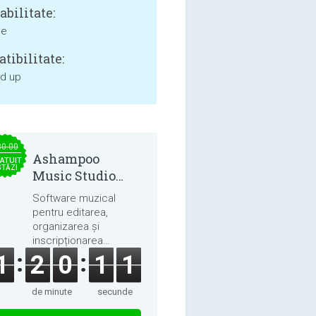
bilitate:
ne
tibilitate:
nd up
30.00
Ashampoo
ATUIT
STĂZI
Music Studio
2025
Software muzical
pentru editarea,
organizarea și
inscripționarea
melodiilor și cărților
1
2
0
1
0
audio.
de minute
secunde