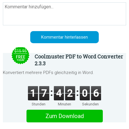
$15.95
Coolmuster PDF to Word Converter
FREE
TODAY
2.3.3
Konvertiert mehrere PDFs gleichzeitig in Word.
1
7
4
2
0
6
Stunden
Minuten
Sekunden
Zum Download