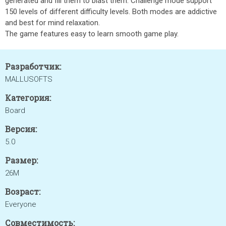
generated and fill them to blast them. Challenge mode support
150 levels of different difficulty levels. Both modes are addictive
and best for mind relaxation.
The game features easy to learn smooth game play.
Разработчик:
MALLUSOFTS
Категория:
Board
Версия:
5.0
Размер:
26M
Возраст:
Everyone
Совместимость: