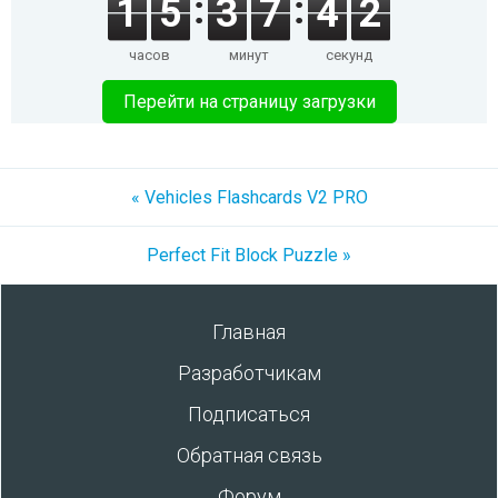
1
5
3
7
4
2
часов
минут
секунд
Перейти на страницу загрузки
« Vehicles Flashcards V2 PRO
Perfect Fit Block Puzzle »
Главная
Разработчикам
Подписаться
Обратная связь
Форум