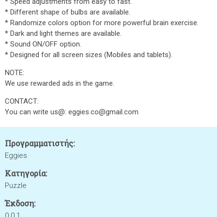
* Speed adjustments from easy to fast.
* Different shape of bulbs are available.
* Randomize colors option for more powerful brain exercise.
* Dark and light themes are available.
* Sound ON/OFF option.
* Designed for all screen sizes (Mobiles and tablets).
NOTE:
We use rewarded ads in the game.
CONTACT:
You can write us@: eggies.co@gmail.com
Προγραμματιστής:
Eggies
Κατηγορία:
Puzzle
Έκδοση:
0.0.1