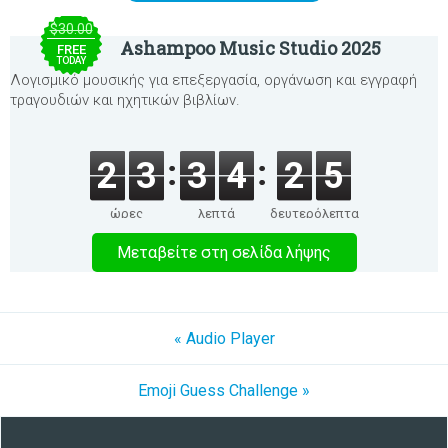
$30.00
Ashampoo Music Studio 2025
FREE
TODAY
Λογισμικό μουσικής για επεξεργασία, οργάνωση και εγγραφή
τραγουδιών και ηχητικών βιβλίων.
2
3
3
4
2
5
ώρες
λεπτά
δευτερόλεπτα
Μεταβείτε στη σελίδα λήψης
« Audio Player
Emoji Guess Challenge »