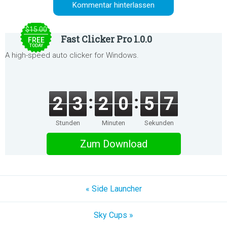
$15.00
Fast Clicker Pro 1.0.0
FREE
TODAY
A high-speed auto clicker for Windows.
2
3
2
0
5
7
Stunden
Minuten
Sekunden
Zum Download
« Side Launcher
Sky Cups »