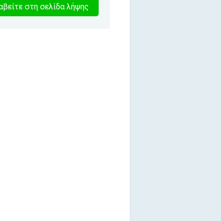
8
βείτε στη σελίδα λήψης
λεπτα