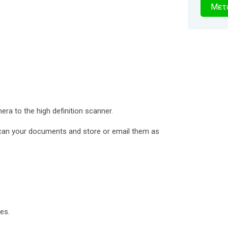
3
Μετα
δευτερό
ra to the high definition scanner.
scan your documents and store or email them as
es.