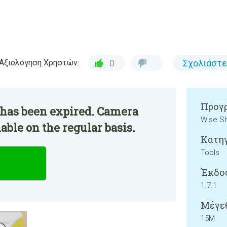
Αξιολόγηση Χρηστών:
0
Σχολιάστε
Προγρ
 has been expired. Camera
Wise Sh
able on the regular basis.
Κατηγ
Tools
Έκδο
1.7.1
Μέγεθ
15M