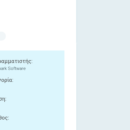
αμματιστής:
ark Software
ορία:
ση:
ος: