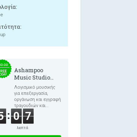
λογία:
ne
τότητα:
 up
30.00
Ashampoo
REE
ODAY
Music Studio
2025
Λογισμικό μουσικής
για επεξεργασία,
οργάνωση και εγγραφή
τραγουδιών και
ηχητικών βιβλίων.
5
0
7
λεπτά