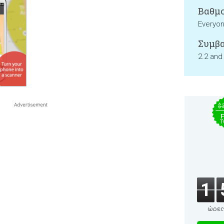
Βαθμο
Everyo
Συμβα
2.2 and
$
F
T
1
ώρες