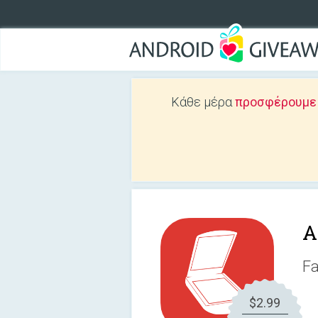
Κάθε μέρα
προσφέρουμε Δ
A
Fa
$2.99