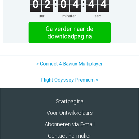
0
2
0
4
4
4
uur
minuten
sec
Ga verder naar de
downloadpagina
« Connect 4 Baviux Multiplayer
Flight Odyssey Premium »
Startpagina
Voor Ontwikkelaars
Abonneren via E-mail
Contact Formulier