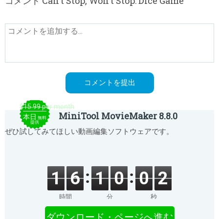
コメント Can't Stop, Won't Stop: Dice Game
$15.99 per month
MiniTool MovieMaker 8.8.0
本日
無料
提供
ぜひ試してみてほしい動画編集ソフトウェアです。
1
6
1
0
0
2
時間
分
秒
ダウンロード・ページへ進む