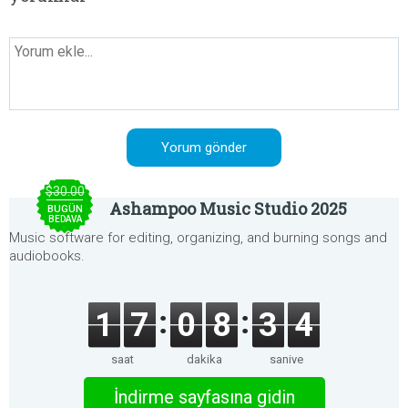
$30.00
Ashampoo Music Studio 2025
BUGÜN
BEDAVA
Music software for editing, organizing, and burning songs and
audiobooks.
1
7
0
8
3
4
saat
dakika
saniye
İndirme sayfasına gidin