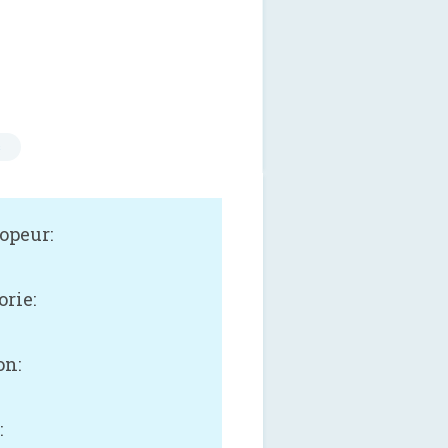
s
opeur:
orie:
on:
: