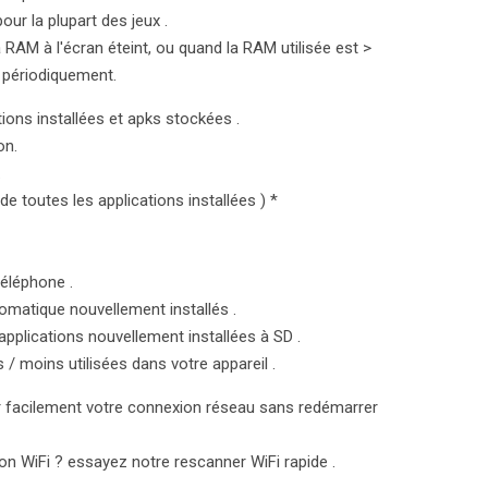
r la plupart des jeux .
AM à l'écran éteint, ou quand la RAM utilisée est >
u périodiquement.
ions installées et apks stockées .
on.
.
de toutes les applications installées ) *
téléphone .
omatique nouvellement installés .
plications nouvellement installées à SD .
s / moins utilisées dans votre appareil .
r facilement votre connexion réseau sans redémarrer
on WiFi ? essayez notre rescanner WiFi rapide .