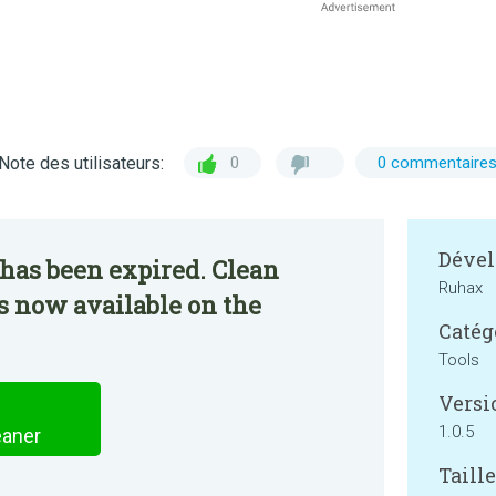
Note des utilisateurs:
0
0 commentaire
Dével
has been expired. Clean
Ruhax
is now available on the
Catég
Tools
Versi
1.0.5
eaner
Taille