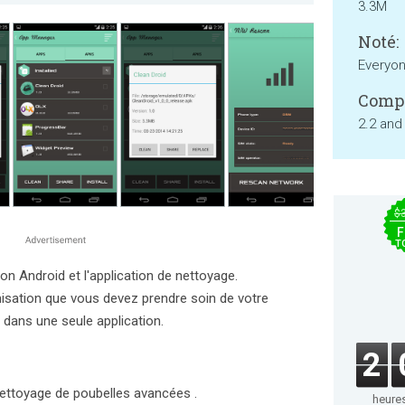
3.3M
Noté:
Everyo
Compa
2.2 and
$
F
T
tion Android et l'application de nettoyage.
misation que vous devez prendre soin de votre
dans une seule application.
2
nettoyage de poubelles avancées .
heure