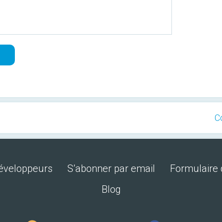
C
développeurs
S’abonner par email
Formulaire 
Blog