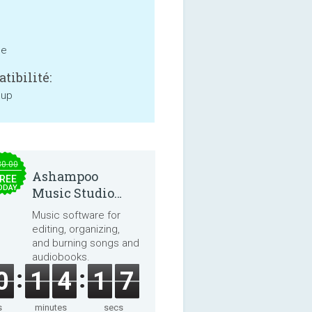
ne
tibilité:
 up
30.00
Ashampoo
REE
ODAY
Music Studio
2025
Music software for
editing, organizing,
and burning songs and
audiobooks.
0
1
4
1
6
s
minutes
secs