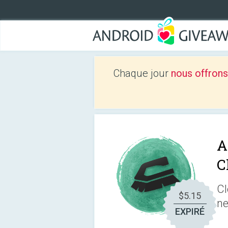
Chaque jour
nous offrons
A
C
Cl
$5.15
ne
EXPIRÉ