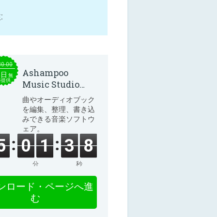
:
30.00
Ashampoo
本日
無
料提供
Music Studio
2025
曲やオーディオブック
を編集、整理、書き込
みできる音楽ソフトウ
ェア。
5
0
1
3
8
分
秒
ンロード・ページへ進
む