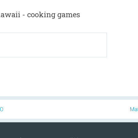
aii - cooking games
RO
Mat