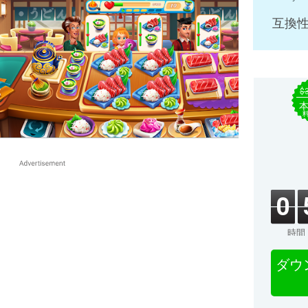
互換性
$
0
時間
ダウ