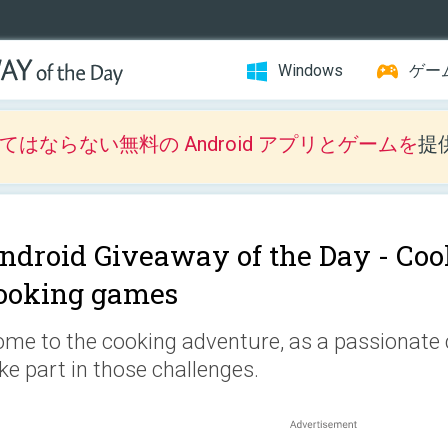
Windows
ゲー
はならない無料の Android アプリとゲームを
提
ndroid Giveaway of the Day -
Coo
ooking games
me to the cooking adventure, as a passionate c
ke part in those challenges.