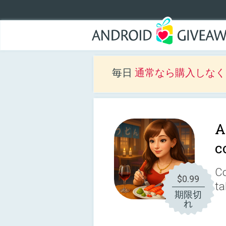
毎日
通常なら購入しなくて
A
c
Co
$0.99
ta
期限切
れ