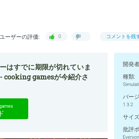
ユーザーの評価:
0
コメントを残
開発者
ファーはすでに期限が切れていま
 - cooking gamesが今紹介さ
種類:
Simulat
バージ
1.3.2
 games
ド
サイズ
批評ポ
Everyo