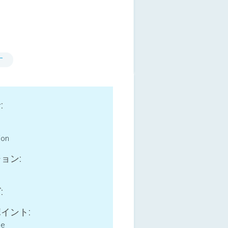
す
:
ion
ョン:
:
イント:
ne