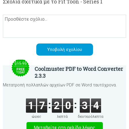
Σχόλια σχετικά με το Fit Toon - Series 1
$15.95
Coolmuster PDF to Word Converter
FREE
TODAY
2.3.3
Μετατροπή πολλαπλών αρχείων PDF σε Word ταυτόχρονα.
1
7
2
0
3
4
ώρες
λεπτά
δευτερόλεπτα
Μεταβείτε στη σελίδα λήψης