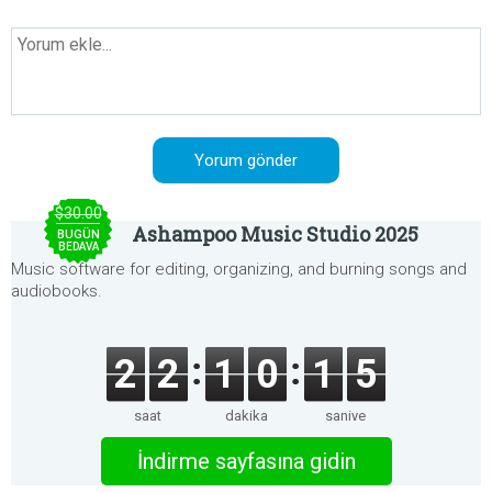
$30.00
Ashampoo Music Studio 2025
BUGÜN
BEDAVA
Music software for editing, organizing, and burning songs and
audiobooks.
2
2
1
0
1
5
saat
dakika
saniye
İndirme sayfasına gidin