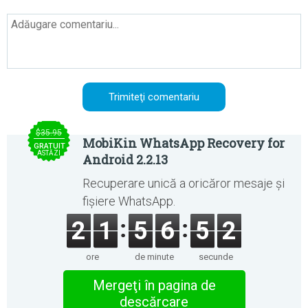
$35.95
MobiKin WhatsApp Recovery for
GRATUIT
ASTĂZI
Android 2.2.13
Recuperare unică a oricăror mesaje și
fișiere WhatsApp.
2
1
5
6
5
2
ore
de minute
secunde
Mergeţi în pagina de
descărcare