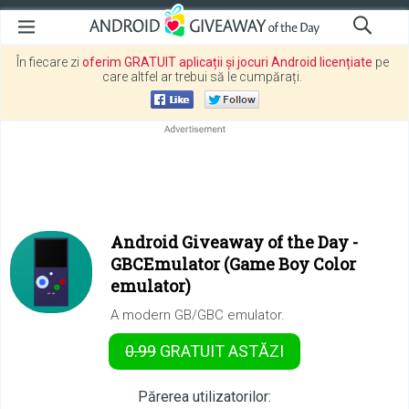
În fiecare zi
oferim GRATUIT aplicații și jocuri Android licențiate
pe
care altfel ar trebui să le cumpărați.
Android Giveaway of the Day -
GBCEmulator (Game Boy Color
emulator)
A modern GB/GBC emulator.
0.99
GRATUIT
ASTĂZI
Părerea utilizatorilor: