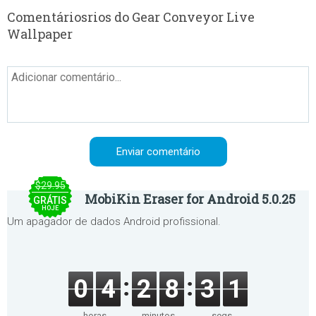
Comentáriosrios do Gear Conveyor Live
Wallpaper
$29.95
MobiKin Eraser for Android 5.0.25
GRÁTIS
HOJE
Um apagador de dados Android profissional.
0
4
2
8
3
1
horas
minutos
segs