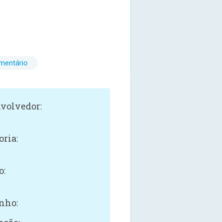
mentário
volvedor:
oria:
o:
nho: