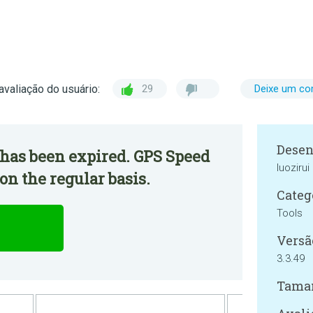
avaliação do usuário:
29
Deixe um co
Desen
 has been expired. GPS Speed
luozirui
on the regular basis.
Categ
Tools
Versã
3.3.49
Tama