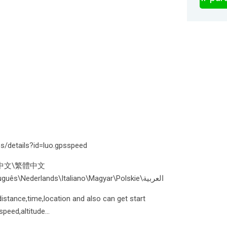
ps/details?id=luo.gpsspeed
\简体中文\繁體中文
\Deutsch\Français\Pусский\Português\Nederlands\Italiano\Magyar\Polskie\العربية
stance,time,location and also can get start
eed,altitude...