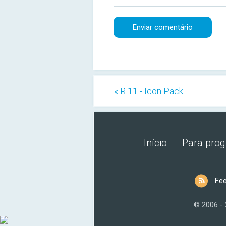
« R 11 - Icon Pack
Início
Para pro
Fe
© 2006 -