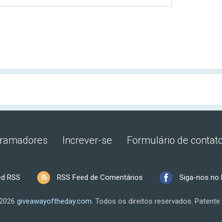
gramadores
Increver-se
Formulário de contat
ed RSS
RSS Feed de Comentários
Siga-nos no
 2026
giveawayoftheday.com
.
Todos os direitos reservados.
Patente 