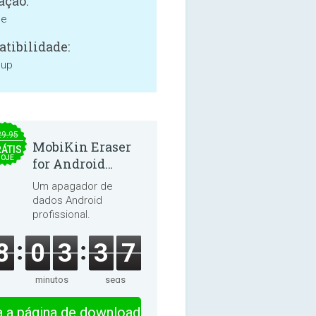
ação:
ne
tibilidade:
 up
29.95
MobiKin Eraser
ÁTIS
HOJE
for Android
5.0.25
Um apagador de
dados Android
profissional.
8
0
3
3
7
minutos
segs
ra a página de download