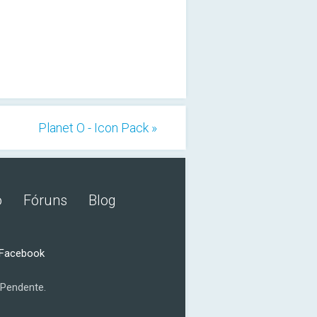
Planet O - Icon Pack »
o
Fóruns
Blog
 Facebook
Pendente.