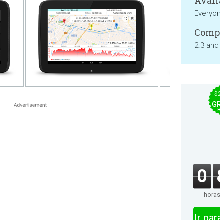
Avali
Everyo
Compa
2.3 and
$
GR
0
horas
Ir pa