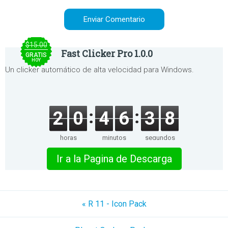
$15.00
Fast Clicker Pro 1.0.0
GRATIS
HOY
Un clicker automático de alta velocidad para Windows.
2
0
4
6
3
8
horas
minutos
segundos
Ir a la Pagina de Descarga
« R 11 - Icon Pack