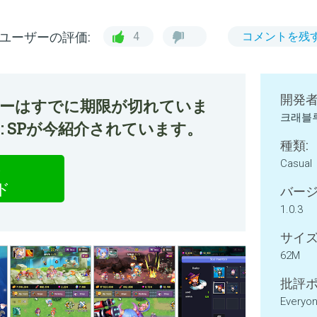
ユーザーの評価:
4
コメントを残
開発者
ファーはすでに期限が切れていま
크래블
on2 : SPが今紹介されています。
種類:
Casual
P
ド
バージ
1.0.3
サイズ
62M
批評ポ
Everyo