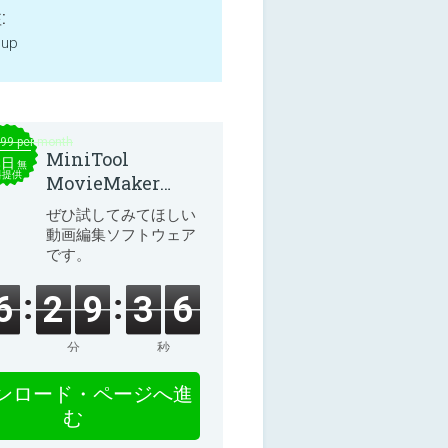
:
 up
.99 per month
MiniTool
本日
無
料提供
MovieMaker
8.8.0
ぜひ試してみてほしい
動画編集ソフトウェア
です。
6
2
9
3
6
分
秒
ンロード・ページへ進
む