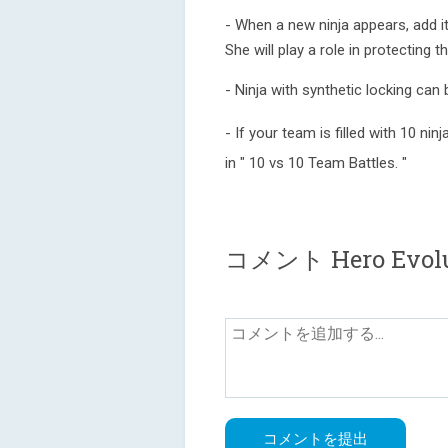
- When a new ninja appears, add 
She will play a role in protecting t
- Ninja with synthetic locking can 
- If your team is filled with 10 ni
in " 10 vs 10 Team Battles. "
コメント Hero Evolut