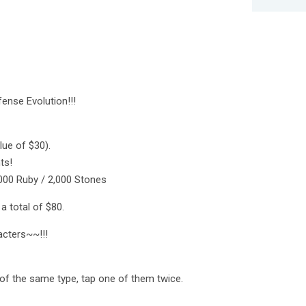
ense Evolution!!!
lue of $30).
ts!
,000 Ruby / 2,000 Stones
a total of $80.
acters~~!!!
 of the same type, tap one of them twice.