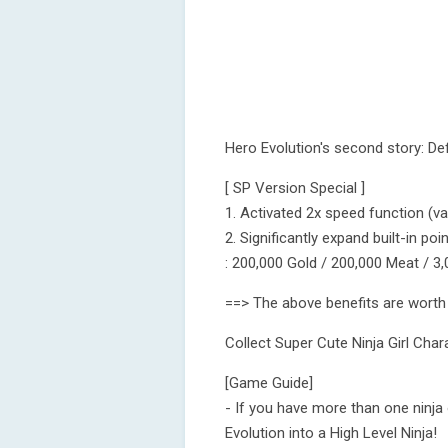
Hero Evolution's second story: Def
[ SP Version Special ]
1. Activated 2x speed function (va
2. Significantly expand built-in poin
: 200,000 Gold / 200,000 Meat / 3
==> The above benefits are worth 
Collect Super Cute Ninja Girl Char
[Game Guide]
- If you have more than one ninja
Evolution into a High Level Ninja!