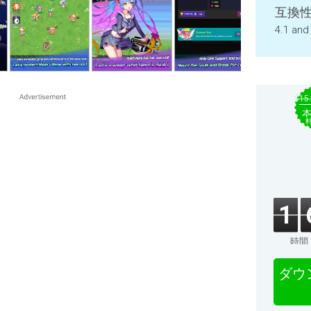
互換性
4.1 and
$15
1
時間
ダウ