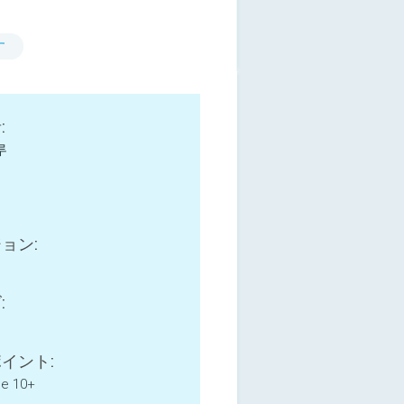
す
:
루
ョン:
:
イント:
ne 10+