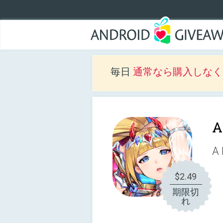
毎日
通常なら購入しなくて
A
A 
$2.49
期限切
れ