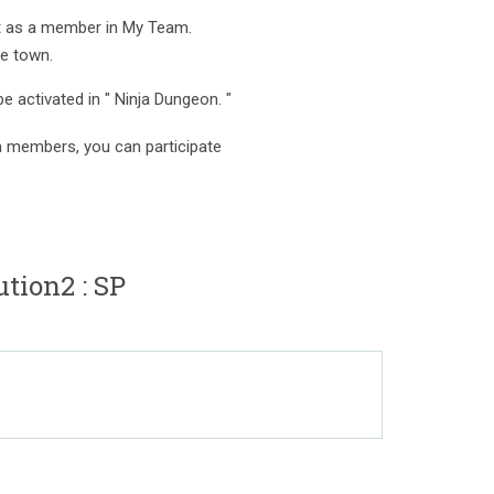
it as a member in My Team.
he town.
be activated in " Ninja Dungeon. "
nja members, you can participate
ion2 : SP