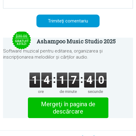
$30.00
Ashampoo Music Studio 2025
GRATUIT
ASTĂZI
Software muzical pentru editarea, organizarea și
inscripționarea melodiilor și cărților audio.
1
4
1
7
4
0
ore
de minute
secunde
Mergeţi în pagina de
descărcare