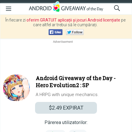
În fiecare zi
oferim GRATUIT aplicații și jocuri Android licențiate
pe
care altfel ar trebui să le cumpărați.
Android Giveaway of the Day -
Hero Evolution2 : SP
A HRPG with unique mechanics.
$2.49
EXPIRAT
Părerea utilizatorilor: