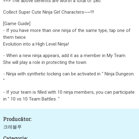
==> The above benefits are worth a total of $80.
Collect Super Cute Ninja Girl Characters~~!!!
[Game Guide]
- If you have more than one ninja of the same type, tap one of
them twice.
Evolution into a High Level Ninja!
- When a new ninja appears, add it as a member in My Team.
She will play a role in protecting the town.
- Ninja with synthetic locking can be activated in " Ninja Dungeon.
"
- If your team is filled with 10 ninja members, you can participate
in " 10 vs 10 Team Battles. "
Producător:
크래블루
Categorie: