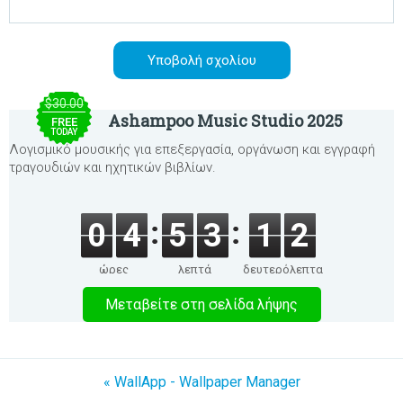
$30.00
Ashampoo Music Studio 2025
FREE
TODAY
Λογισμικό μουσικής για επεξεργασία, οργάνωση και εγγραφή
τραγουδιών και ηχητικών βιβλίων.
0
4
5
3
1
2
ώρες
λεπτά
δευτερόλεπτα
Μεταβείτε στη σελίδα λήψης
« WallApp - Wallpaper Manager