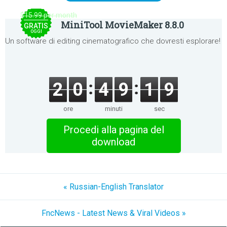
$15.99 per month
MiniTool MovieMaker 8.8.0
GRATIS
OGGI
Un software di editing cinematografico che dovresti esplorare!
2
0
4
9
1
9
ore
minuti
sec
Procedi alla pagina del
download
« Russian-English Translator
FncNews - Latest News & Viral Videos »