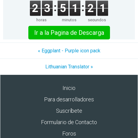
2
3
5
1
2
1
horas
minutos
segundos
Ir a la Pagina de Descarga
« Eggplant - Purple icon pack
Lithuanian Translator »
Inicio
Para desarrolladores
Suscríbete
Formulario de Contacto
Foros