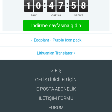
1
0
4
7
5
8
saat
dakika
saniye
İndirme sayfasına gidin
« Eggplant - Purple icon pack
Lithuanian Translator »
GİRİŞ
GELİŞTİRİCİLER İÇİN
E-POSTA ABONELİK
İLETİŞİM FORMU
FORUM