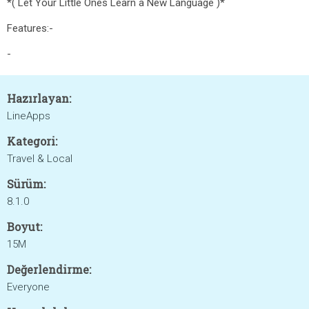
*( Let Your Little Ones Learn a New Language )*
Features:-
-
Hazırlayan:
LineApps
Kategori:
Travel & Local
Sürüm:
8.1.0
Boyut:
15M
Değerlendirme:
Everyone