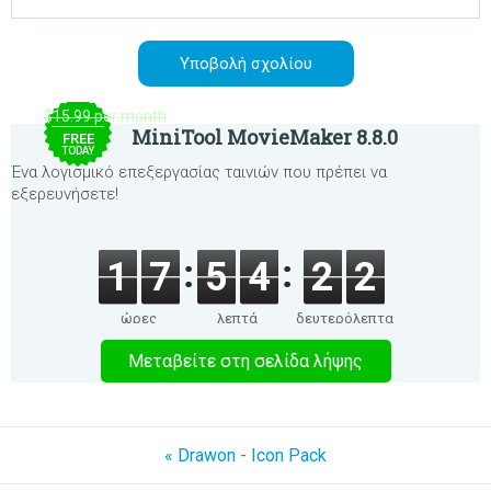
$15.99 per month
MiniTool MovieMaker 8.8.0
FREE
TODAY
Ένα λογισμικό επεξεργασίας ταινιών που πρέπει να
εξερευνήσετε!
1
7
5
4
2
2
ώρες
λεπτά
δευτερόλεπτα
Μεταβείτε στη σελίδα λήψης
« Drawon - Icon Pack