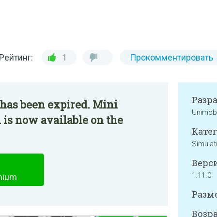
Рейтинг:
1
Прокомментировать
Разр
has been expired. Mini
Unimob
is now available on the
Катег
Simulat
Верси
1.11.0
emium
Разме
Возра