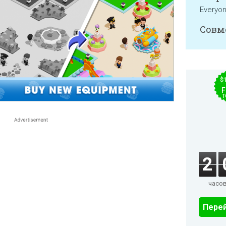
Everyo
Совм
$
F
T
2
часо
Перей