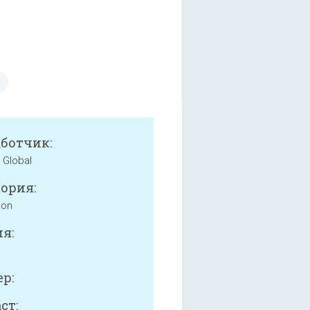
аботчик:
 Global
ория:
ion
я:
р:
ст: