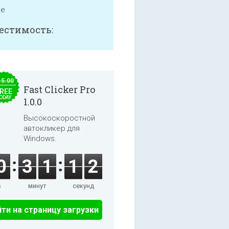
ne
естимость:
15.00
Fast Clicker Pro
REE
ODAY
1.0.0
Высокоскоростной
автокликер для
Windows.
0
3
1
1
2
в
минут
секунд
ти на страницу загрузки