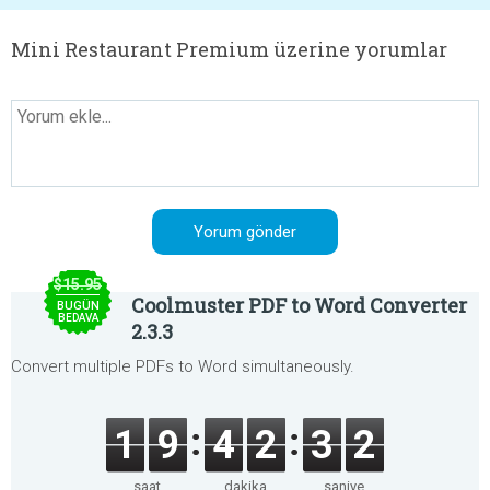
Mini Restaurant Premium üzerine yorumlar
$15.95
Coolmuster PDF to Word Converter
BUGÜN
BEDAVA
2.3.3
Convert multiple PDFs to Word simultaneously.
1
9
4
2
3
2
saat
dakika
saniye