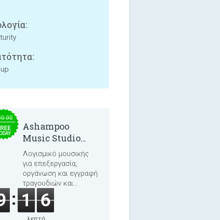
λογία:
urity
τότητα:
 up
30.00
Ashampoo
REE
ODAY
Music Studio
2025
Λογισμικό μουσικής
για επεξεργασία,
οργάνωση και εγγραφή
τραγουδιών και
ηχητικών βιβλίων.
9
1
6
λεπτά