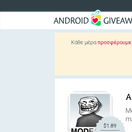
Κάθε μέρα
προσφέρουμε Δ
A
Me
ma
$1.89