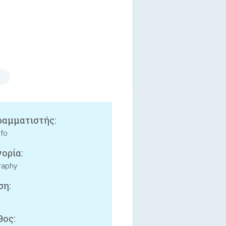
αμματιστής:
lfo
ορία:
raphy
ση:
ος: