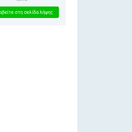
2
βείτε στη σελίδα λήψης
λεπτα