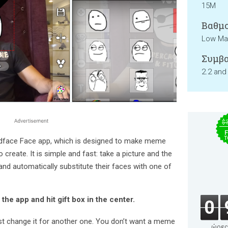
15M
Βαθμο
Low Mat
Συμβα
2.2 and
$
F
T
dface Face app, which is designed to make meme
 create. It is simple and fast: take a picture and the
and automatically substitute their faces with one of
the app and hit gift box in the center.
0
st change it for another one. You don’t want a meme
ώρες