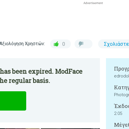
Αξιολόγηση Χρηστών:
0
Σχολιάστε
Προγρ
 has been expired. ModFace
edrodo
he regular basis.
Κατηγ
Photog
Έκδο
2.05
Μέγεθ