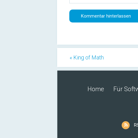
« King of Math
Home
Für Soft
R