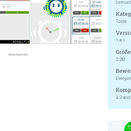
LemonC
Kateg
Tools
Versi
1.4.1
Größe
2.2M
Bewer
Everyo
Kompa
2.2 and
$