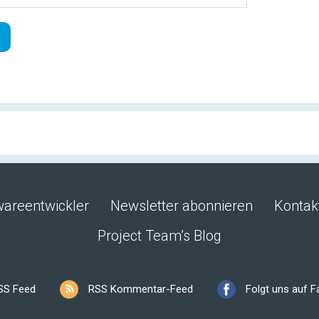
wareentwickler
Newsletter abonnieren
Kontak
Project Team’s Blog
SS Feed
RSS Kommentar-Feed
Folgt uns auf 