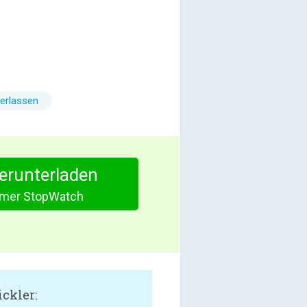
erlassen
herunterladen
Timer StopWatch
ckler: