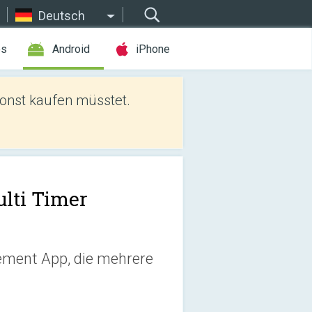
Deutsch
es
Android
iPhone
sonst kaufen müsstet.
lti Timer
ement App, die mehrere