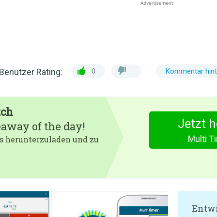
Benutzer Rating:
0
Kommentar hint
tch
Jetzt 
eaway of the day!
Multi 
 es herunterzuladen und zu
Entwi