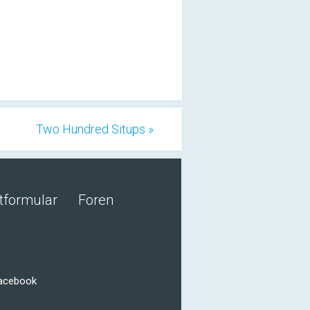
Two Hundred Situps »
tformular
Foren
Facebook