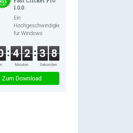
Fast Clicker Pro
REE
ODAY
1.0.0
Ein
Hochgeschwindigkeits‑Auto‑Clicker
für Windows
0
4
2
3
8
en
Minuten
Sekunden
Zum Download