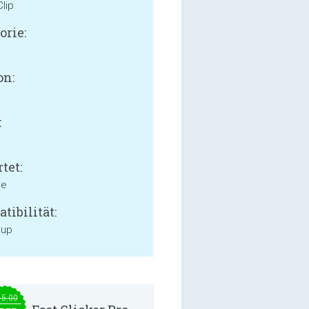
lip
orie:
on:
:
tet:
ne
tibilität:
 up
15.00