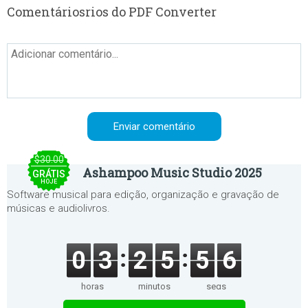
Comentáriosrios do PDF Converter
$30.00
Ashampoo Music Studio 2025
GRÁTIS
HOJE
Software musical para edição, organização e gravação de
músicas e audiolivros.
0
3
2
5
5
6
horas
minutos
segs