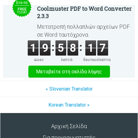
$15.95
Coolmuster PDF to Word Converter
FREE
TODAY
2.3.3
Μετατροπή πολλαπλών αρχείων PDF
σε Word ταυτόχρονα.
1
9
5
8
1
7
ώρες
λεπτά
δευτερόλεπτα
Μεταβείτε στη σελίδα λήψης
« Slovenian Translator
Korean Translator »
Αρχική Σελίδα
Για προγραμματιστές