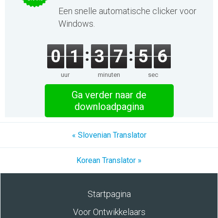
Een snelle automatische clicker voor
Windows.
0
1
3
7
5
6
uur
minuten
sec
Ga verder naar de
downloadpagina
« Slovenian Translator
Korean Translator »
Startpagina
Voor Ontwikkelaars