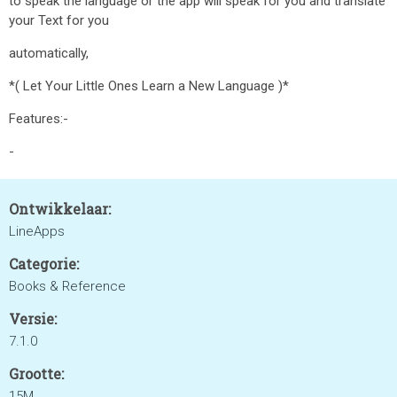
to speak the language or the app will speak for you and translate
your Text for you
automatically,
*( Let Your Little Ones Learn a New Language )*
Features:-
-
Ontwikkelaar:
LineApps
Categorie:
Books & Reference
Versie:
7.1.0
Grootte:
15M