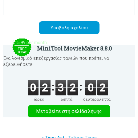
$15.99 per month
MiniTool MovieMaker 8.8.0
FREE
TODAY
Ένα λογισμικό επεξεργασίας ταινιών που πρέπει να
εξερευνήσετε!
0
2
3
2
0
2
ώρες
λεπτά
δευτερόλεπτα
Μεταβείτε στη σελίδα λήψης
« Time Aid - Talking Timer