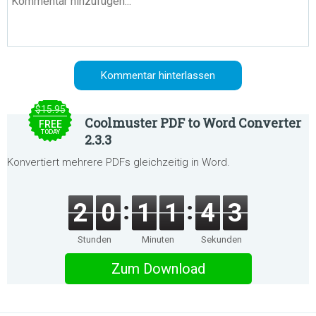
$15.95
Coolmuster PDF to Word Converter
FREE
TODAY
2.3.3
Konvertiert mehrere PDFs gleichzeitig in Word.
2
0
1
1
4
3
Stunden
Minuten
Sekunden
Zum Download