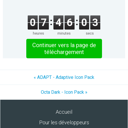
0
7
4
6
0
3
heures
minutes
secs
Continuer vers la page de
téléchargement
« ADAPT - Adaptive Icon Pack
Octa Dark - Icon Pack »
Accueil
Pour les développeurs